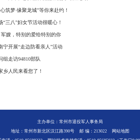
同心筑梦·缘聚龙城”等你来赴约！
场“三八”妇女节活动很暖心！
 | 军嫂，特别的爱给特别的你
南宁开展“走边防看亲人”活动
组走访94810部队
家乡人民来看您了！
主办单位：常州市退役军人事务局
地址：常州市新北区汉江路390号 邮 编：213022
网站地图