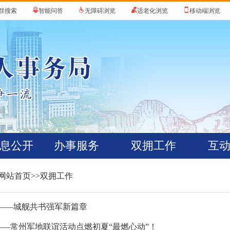
群搜索
智能问答
无障碍浏览
适老化浏览
移动端浏览
息公开
办事服务
双拥工作
互
网站首页
>>双拥工作
——城舰共书强军新篇章
——常州军地联谊活动点燃初夏“最燃心动”！