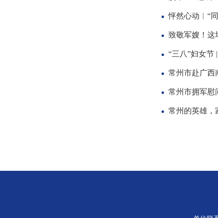
怦然心动︱“
致敬军嫂！这
“三八”妇女节
常州市赴广西
常州市拥军慰问
常州的英雄，