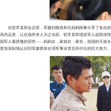
在驻常某部会议室，军嫂刘晓燕和兵妈妈陈黎分享了各自的
高尚品质，让在场所有人为之动容。驻常某部现役军人赵阳深情
国军人最骄傲的回答——妈妈在，家就在；家在，祖国的天就永
更加深刻地认识到军嫂群体在强军事业背后所付出的巨大努力。