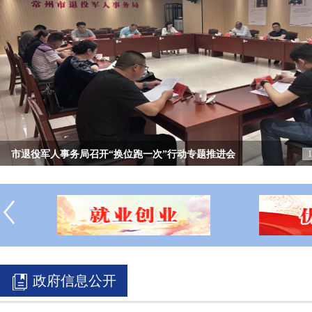
市退役军人事务局召开“换位跑一次”行动专题推进会
1
市退役军人事务局举办庆祝中国共产党成立105周年主题
2026年常州市“我们的节日（网络中国节）・清明”主
常州市2026年春季新兵运输保障工作圆满完成
市退役军人事务局开展慰问2026年春季预定新兵活动
市退役军人事务局召开2026年局系统全面从严治党暨警
null
null
null
null
null
null
政府信息公开