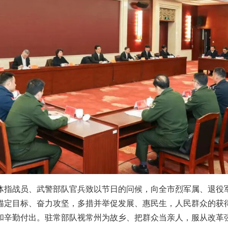
体指战员、武警部队官兵致以节日的问候，向全市烈军属、退役
下锚定目标、奋力攻坚，多措并举促发展、惠民生，人民群众的
和辛勤付出。驻常部队视常州为故乡、把群众当亲人，服从改革