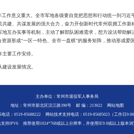
。
全年工作意义重大。全市军地各级要自觉把思想和行动统一到习近
民共建、共谋发展的强大合力，奋力开创新时代常州双拥工作新
军地互办实事等机制，主动了解部队困难需求，想方设法帮助解
合资源形成“一区一特色、全市一盘棋”的服务矩阵，推动形成爱
6年主要工作安排。
队建设发展情况。
主办单位：常州市退役军人事务局
地址：常州市新北区汉江路390号 邮 编：213022
网站地图
话：0519-85688222 网站技术支持电话：0519-85685023（工作日9:00-
支持IPV6 推荐使用1024*768或以上分辨率，并使用IE9.0或以上版本