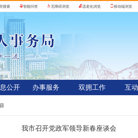
群搜索
智能问答
无障碍浏览
适老化浏览
移动端浏览
息公开
办事服务
双拥工作
互
内容
我市召开党政军领导新春座谈会