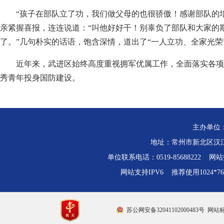
“孩子在部队立了功，我们做父母的也很骄傲！感谢部队的
亲紧握喜报，连连说道：“叫他好好干！别辜负了部队和大家的
了。”几句朴实的话语，饱含深情，道出了“一人立功、全家光荣
近年来，武进区始终高度重视拥军优属工作，全面落实各项
秀青年投身国防建设。
主办单位
地址：常州市新北区汉江路
单位联系电话：0519-85688222 网站技
网站支持IPV6 推荐使用1024*
苏公网安备32041102000483号
网站标识