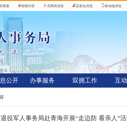
群搜索
智能问答
无障碍浏览
适老化浏览
移动端浏览
息公开
办事服务
双拥工作
互
内容
市退役军人事务局赴青海开展“走边防 看亲人”活