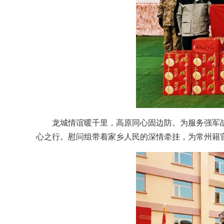
龙城情谊暖千里，高原同心固边防。为服务强军战
心之行。慰问组带着家乡人民的深情牵挂，为常州籍官