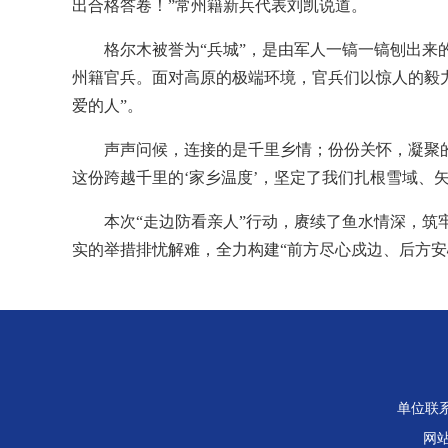
出合格答卷！”常州籍新兵代表刘凯说道。
格尔木被誉为“兵城”，是由军人一镐一镐刨出来
州籍官兵。面对高原的极端环境，官兵们以惊人的毅
爱的人”。
声声问候，连接的是千里乡情；份份关怀，凝聚
这份跨越千里的‘家乡温度’，坚定了我们扎根雪域、
本次“走边防看亲人”行动，赓续了鱼水情深，
实的举措排忧解难，全力构建“前方尽心戍边、后方安
单位联系电
网站