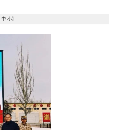
大
中
小
〗