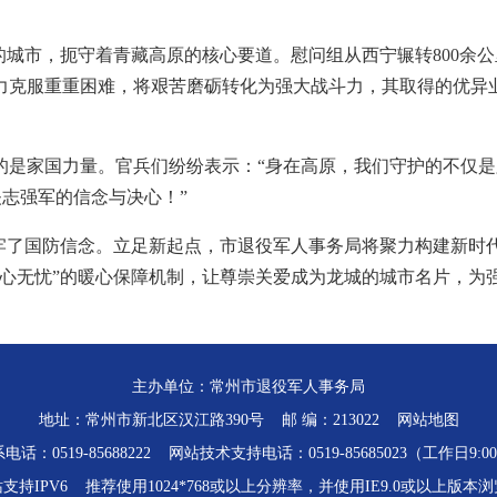
的城市，扼守着青藏高原的核心要道。慰问组从西宁辗转800余
力克服重重困难，将艰苦磨砺转化为强大战斗力，其取得的优异
的是家国力量。官兵们纷纷表示：“身在高原，我们守护的不仅
矢志强军的信念与决心！”
筑牢了国防信念。立足新起点，市退役军人事务局将聚力构建新时
心无忧”的暖心保障机制，让尊崇关爱成为龙城的城市名片，为强
主办单位：常州市退役军人事务局
地址：常州市新北区汉江路390号 邮 编：213022
网站地图
话：0519-85688222 网站技术支持电话：0519-85685023（工作日9:00-
支持IPV6 推荐使用1024*768或以上分辨率，并使用IE9.0或以上版本