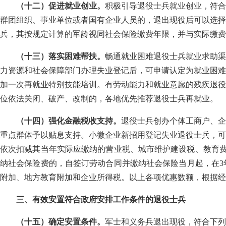
（十二）促进就业创业。
积极引导退役士兵就业创业，符合
群团组织、事业单位或者国有企业人员的，退出现役后可以选择
兵，其按规定计算的军龄视同社会保险缴费年限，并与实际缴费
（十三）落实困难帮扶。
畅通就业困难退役士兵就业求助渠
力资源和社会保障部门办理失业登记后，可申请认定为就业困难
加一次再就业特别技能培训。有劳动能力和就业意愿的残疾退役
位依法关闭、破产、改制的，各地优先推荐退役士兵再就业。
（十四）强化金融税收支持。
退役士兵创办个体工商户、企
重点群体予以贴息支持。小微企业新招用登记失业退役士兵，可按
依次扣减其当年实际应缴纳的营业税、城市维护建设税、教育费
纳社会保险费的，自签订劳动合同并缴纳社会保险当月起，在3年
附加、地方教育附加和企业所得税。以上各项优惠数额，根据经
三、有效安置符合政府安排工作条件的退役士兵
（十五）确定安置条件。
军士和义务兵退出现役，符合下列