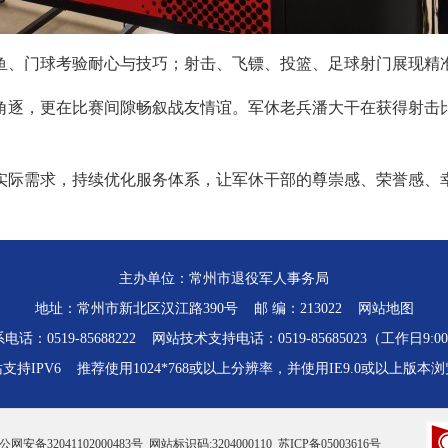
鱼、门球考验耐心与技巧；射击、飞镖、投篮、足球射门展现精
角逐，更在比赛间隙畅叙战友情谊。军休老兵潘大干在获得射击
实际需求，持续优化服务体系，让军休干部的尊崇感、荣誉感、
主办单位：常州市退役军人事务局
地址：常州市新北区汉江路390号 邮 编：213022
网站地图
话：0519-85688222 网站技术支持电话：0519-85685023（工作日9:00-
支持IPV6 推荐使用1024*768或以上分辨率，并使用IE9.0或以上版本
公网安备32041102000483号
网站标识码:3204000110
苏ICP备05003616号