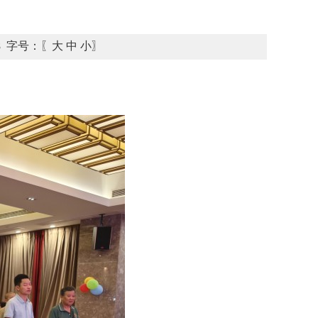
8
字号：〖
大
中
小
〗