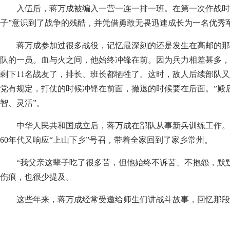
入伍后，蒋万成被编入一营一连一排一班。在第一次作战时
子”意识到了战争的残酷，并凭借勇敢无畏迅速成长为一名优秀
蒋万成参加过很多战役，记忆最深刻的还是发生在高邮的那
队的一员。血与火之间，他始终冲锋在前。因为兵力相差甚多，
剩下11名战友了，排长、班长都牺牲了。这时，敌人后续部队又
党有规定，打仗的时候冲锋在前面，撤退的时候要在后面。”殿
智、灵活”。
中华人民共和国成立后，蒋万成在部队从事新兵训练工作。特
60年代又响应“上山下乡”号召，带着全家回到了家乡常州。
“我父亲这辈子吃了很多苦，但他始终不诉苦、不抱怨，默
伤痕，也很少提及。
这些年来，蒋万成经常受邀给师生们讲战斗故事，回忆那段