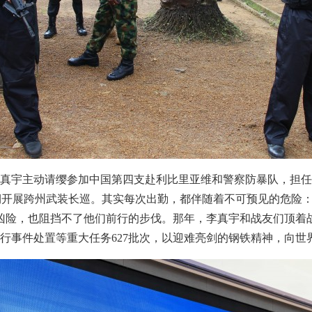
月，李真宇主动请缨参加中国第四支赴利比里亚维和警察防暴队，担
定期开展跨州武装长巡。其实每次出勤，都伴随着不可预见的危险
险，也阻挡不了他们前行的步伐。那年，李真宇和战友们顶着战场
性游行事件处置等重大任务627批次，以迎难亮剑的钢铁精神，向