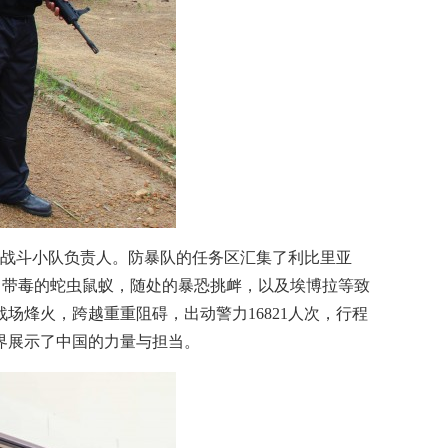
任战斗小队负责人。防暴队的任务区汇集了利比里亚
：带毒的蛇虫鼠蚁，随处的暴恐挑衅，以及埃博拉等致
烽火，跨越重重阻碍，出动警力16821人次，行程
世界展示了中国的力量与担当。