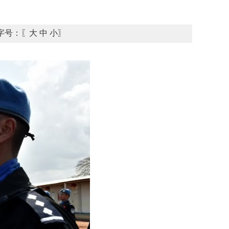
字号：〖
大
中
小
〗