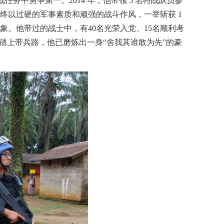
务中勇争第一。2014 年，他带领 5 名特战队员参
终以过硬的军事素质和顽强的战斗作风，一举斩获 1
形象。他带过的战士中，有40名光荣入党、15名顺利考
踏上带兵路，他已磨炼出一身“舍我其谁敢为先”的豪