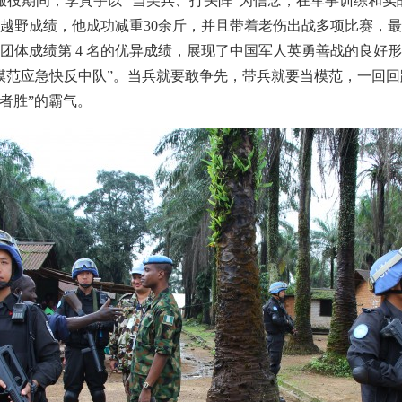
役期间，李真宇以 “当尖兵、打头阵”为信念，在军事训练和实战任
越野成绩，他成功减重30余斤，并且带着老伤出战多项比赛，最
总团体成绩第 4 名的优异成绩，展现了中国军人英勇善战的良好
模范应急快反中队”。当兵就要敢争先，带兵就要当模范，一回回
者胜”的霸气。