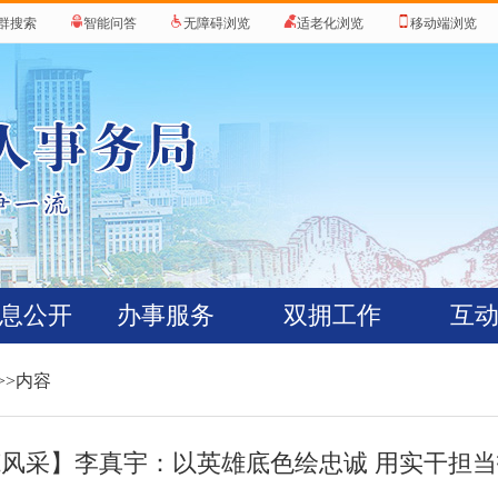
群搜索
智能问答
无障碍浏览
适老化浏览
移动端浏览
息公开
办事服务
双拥工作
互
>>内容
风采】李真宇：以英雄底色绘忠诚 用实干担