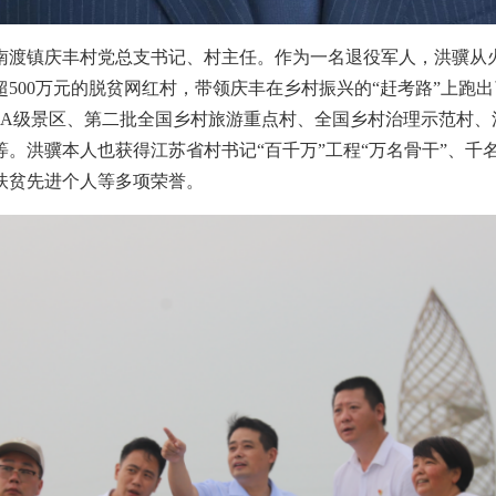
溧阳市南渡镇庆丰村党总支书记、村主任。作为一名退役军人，洪骥
500万元的脱贫网红村，带领庆丰在乡村振兴的“赶考路”上跑出
3A级景区、第二批全国乡村旅游重点村、全国乡村治理示范村、
。洪骥本人也获得江苏省村书记“百千万”工程“万名骨干”、千
扶贫先进个人等多项荣誉。