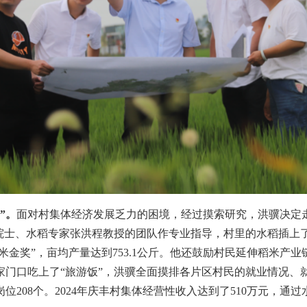
”。
面对村集体经济发展乏力的困境，经过摸索研究，洪骥决定走
院士、水稻专家张洪程教授的团队作专业指导，村里的水稻插上了
米金奖”，亩均产量达到753.1公斤。他还鼓励村民延伸稻米
家门口吃上了“旅游饭”，洪骥全面摸排各片区村民的就业情况、
208个。2024年庆丰村集体经营性收入达到了510万元，通过