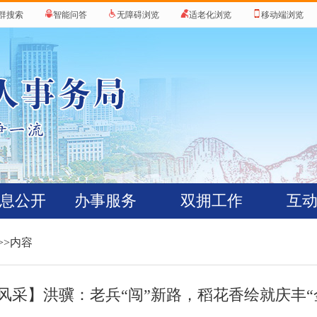
群搜索
智能问答
无障碍浏览
适老化浏览
移动端浏览
息公开
办事服务
双拥工作
互
>>内容
风采】洪骥：老兵“闯”新路，稻花香绘就庆丰“