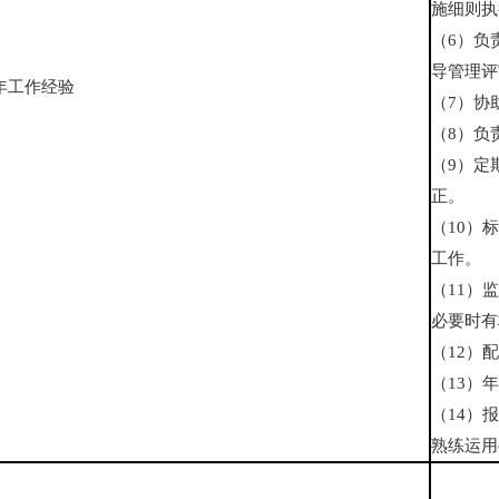
施细则执
（6）负
导管理评
7年工作经验
（7）协
（8）负
（9）定
正。
（10）
工作。
（11）
必要时有
（12）
（13）
（14）
熟练运用