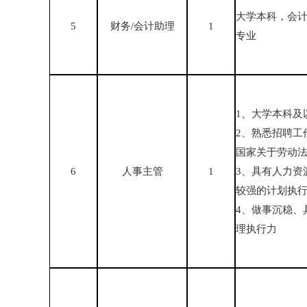
大学本科，会计
5
财务/会计助理
1
专业
1、大学本科及
2、熟悉招聘工
国家关于劳动
6
人事主管
1
3、具有人力资
较强的计划执
4、做事沉稳、
理执行力