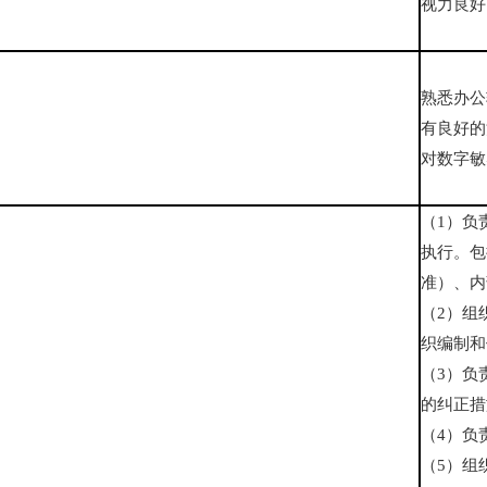
视力良好
熟悉办公软
有良好的
对数字敏
（1）负
执行。包
准）、内
（2）组
织编制和
（3）负
的纠正措
（4）负
（5）组