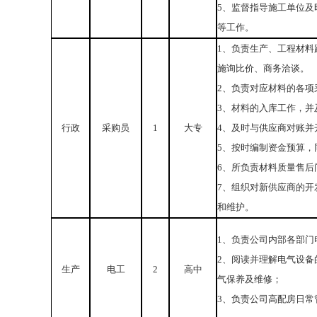
5、监督指导施工单位
等工作。
1、负责生产、工程材
施询比价、商务洽谈。
2、负责对应材料的各项
3、材料的入库工作，并
行政
采购员
1
大专
4、及时与供应商对账并
5、按时编制资金预算，
6、所负责材料质量售后
7、组织对新供应商的
和维护。
1、负责公司内部各部
2、阅读并理解电气设
生产
电工
2
高中
气保养及维修；
3、负责公司高配房日常