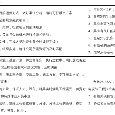
项。
1、年龄35-4
项目的运营方式、做好渠道分析，编制可行融资方案；
2、具有5年以上
全面规划融资项目；
3、具有丰富的融
、维护，投资项目的前期规划；
4、具有有良好的
，负责与金融机构进行洽谈和磋商；
5、金融知识扎实
文件，完成各类融资业务会计处理手续；
6、有较强的谈判
，组织实施，确保公司所需资源的及时匹配。
7、能够承受高强
编制施工进度计划，并监督落实，执行过程中出现问题或偏差
考虑及时提出要求和建议方案，及时纠偏；
传递，施工图会审、交底工作；施工方案、专项施工方案、组
等审查；
1、年龄25-4
实施力量，保证人力、设备、机具实时满足工程需要；负责对
电安装工程技术实
查和特殊作业人员审查；
2、有相关项目管
、验收，隐蔽工程验收移交，分部、分项工程的验收、移交，
3、协助项目经理
检查、整改、闭环；