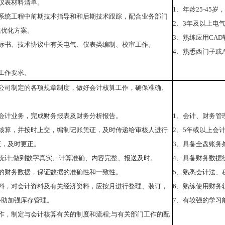
仪表材料清单。
1、年龄25-4
目系统工程中前期技术指导和和后期技术跟踪，配合业务部门
2、3年及以上电
供优化方案。
3、熟练应用CAD
术标书、技术协议中有关电气、仪表类编制、校审工作。
4、熟悉西门子或
工作要求。
和公司制定的各项规章制度，做好会计核算工作，确保准确、
会计业务，完成财务报表及财务分析报告。
1、会计、财务管
据核算，并按时上交，编制记账凭证，及时传递给审核人进行
2、5年或以上会
证，及时更正。
3、具备全盘账务
统计;做到数字真实、计算准确、内容完整、报送及时。
4、具备财务数据
的财务数据，保证数据的准确性和一致性。
5、熟悉会计法、
资料，对会计资料及有关经济资料，应按月进行整理、装订，
6、熟练使用财务软
协助加强库存管理。
7、有较强的学习
作，制定与会计核算有关的制度和流程;与有关部门工作的配