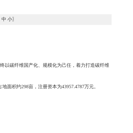
大
中
小
〗
始终以碳纤维国产化、规模化为己任，着力打造碳纤维
约298亩，注册资本为43957.4787万元。