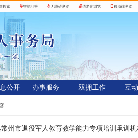
群搜索
智能问答
无障碍浏览
适老化浏览
移动端浏览
息公开
办事服务
双拥工作
互
内容
集常州市退役军人教育教学能力专项培训承训机